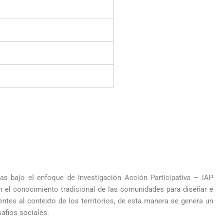
s bajo el enfoque de Investigación Acción Participativa – IAP
n el conocimiento tradicional de las comunidades para diseñar e
cencia utiliza los
tes al contexto de los territorios, de esta manera se genera un
dos de la proyección
afios sociales.
 la investigación como