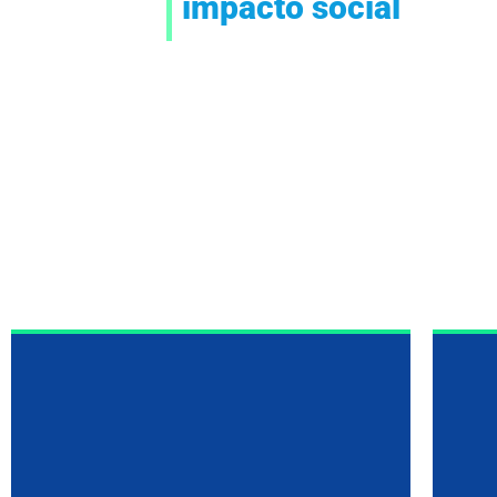
impacto social
teoría del cambio, tambien para
implementar las actividades
co
propuestas en la ruta de acción.
in
La investigación es la base de la
Innovación requerida para
generar las transformaciones
sociales en los territorios.