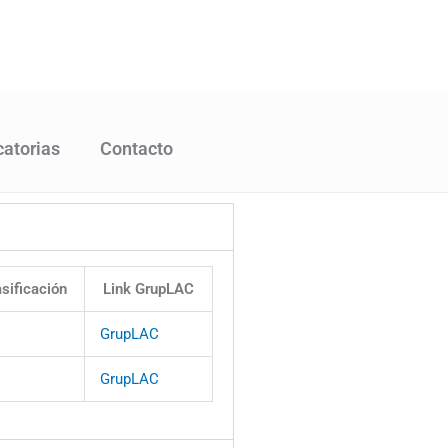
atorias
Contacto
asificación
Link GrupLAC
GrupLAC
GrupLAC