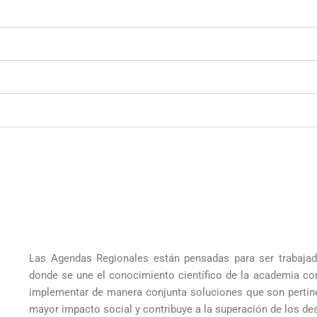
La proyección social moviliza
Las Agendas Regionales están pensadas para ser trabajada
studiantes, profesores y otros
donde se une el conocimiento científico de la academia co
La do
iados para realizar actividades
implementar de manera conjunta soluciones que son pertinen
resulta
de la Agenda Regional que
mayor impacto social y contribuye a la superación de los des
social y