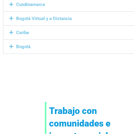
Cundinamarca
Bogotá Virtual y a Distancia
Caribe
Bogotá
Trabajo con
La investigación genera
e
conocimientos que sirven de
comunidades e
al
insumos para formular y
mejorar progresivamente la