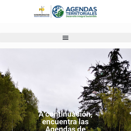
Ir
al
contenido
A continuación,
encuentra las
Agendas de