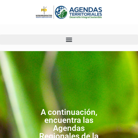
Ir
al
contenido
A continuación,
encuentra las
Agendas
Regionales de la