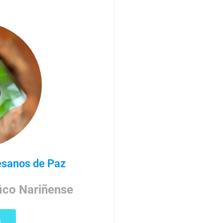
esanos de Paz
ico Nariñense
a