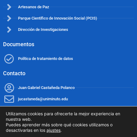
Artesanos de Paz
Parque Científico de Innovación Social (PCIS)
Dirección de Investigaciones
Documentos
Política de tratamiento de datos
Contacto
Juan Gabriel Castañeda Polanco
jucastaneda@uniminuto.edu
Utilizamos cookies para ofrecerte la mejor experiencia en
nuestra web.
Puedes aprender más sobre qué cookies utilizamos o
desactivarlas en los
ajustes
.
Copyright © Agendas Regionales UNIMINUTO