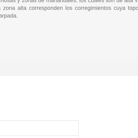
mosas y zonas de manantiales, los cuales son de alta vu
a zona alta corresponden los corregimientos cuya top
arpada.