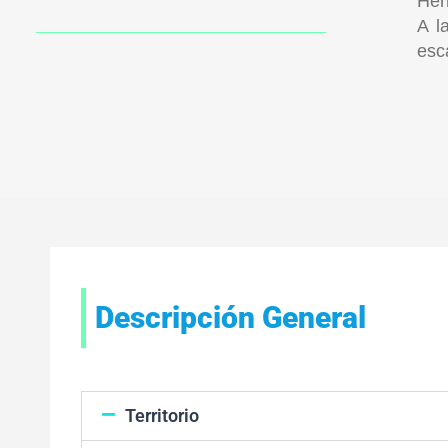
Her
A l
esc
Descripción General
Territorio